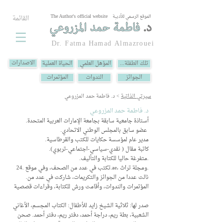
الموقع الرسمي للأديبة
القائمة
The Author's official website
Dr. Fatma Hamad Almazrouei
الاصدارات
...تلك الطفلة
المؤهل العلمي
الحياة العملية
الجوائز
الندوات
المؤتمرات
سيرتي الذاتية
> د. فاطمة حمد المزروعي
د. فاطمة حمد المزروعي
.أستاذة جامعية سابقة بجامعة الإمارات العربية المتحدة
.عضو سابق بالمجلس الوطني الاتحادي
.مدير عام لمؤسسة حكايات للكتب والقرطاسية
.كاتبة مقال ( نقدي-سياسي-اجتماعي-تربوي)
.متفرغة حاليا للكتابة والتأليف.
تكتب في عدد من الصحف، وفي موقع .24.ae، ومجلة تراث.
.نالت عددا من الجوائز والتكريمات، شاركت في عدد من
المؤتمرات والندوات، وأقامت ورش للكتابة، وقراءات قصصية
صدر لها: ثلاثية الشيخ زايد للأطفال: الكتاب المجسم، الأغاني
الشعبية، بطة ريم، دراجة أحمد، دفتر ريم، دفتر أحمد. صحن